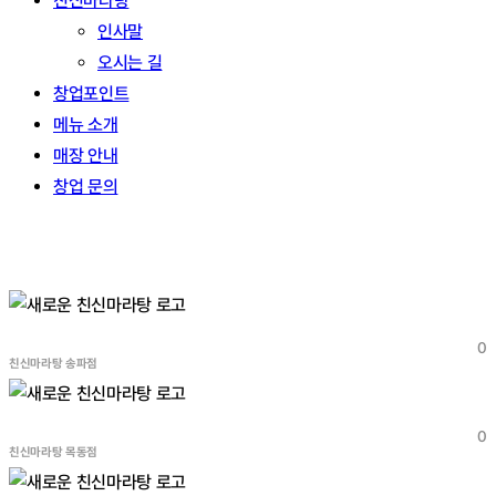
친신마라탕
인사말
오시는 길
창업포인트
메뉴 소개
매장 안내
창업 문의
서울
0
친신마라탕 송파점
0
친신마라탕 목동점