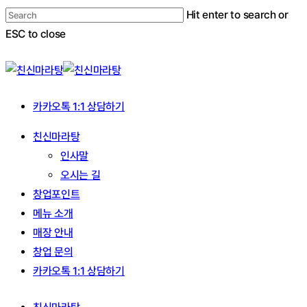
Skip
Hit enter to search or
to
ESC to close
main
Close
content
Search
카카오톡 1:1 상담하기
Menu
친신마라탕
인사말
오시는 길
창업포인트
메뉴 소개
매장 안내
창업 문의
카카오톡 1:1 상담하기