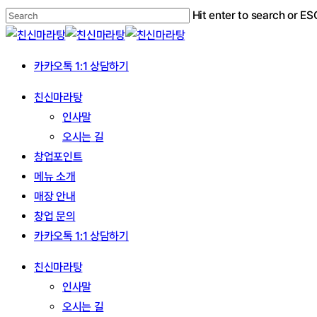
Skip
Hit enter to search or ES
to
Close
main
Search
카카오톡 1:1 상담하기
content
Menu
친신마라탕
인사말
오시는 길
창업포인트
메뉴 소개
매장 안내
창업 문의
카카오톡 1:1 상담하기
친신마라탕
인사말
오시는 길