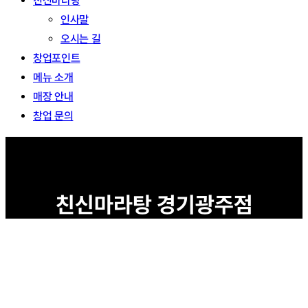
친신마라탕
인사말
오시는 길
창업포인트
메뉴 소개
매장 안내
창업 문의
친신마라탕 경기광주점