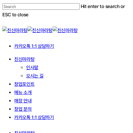
Skip
Hit enter to search or
to
ESC to close
main
Close
content
Search
카카오톡 1:1 상담하기
Menu
친신마라탕
인사말
오시는 길
창업포인트
메뉴 소개
매장 안내
창업 문의
카카오톡 1:1 상담하기